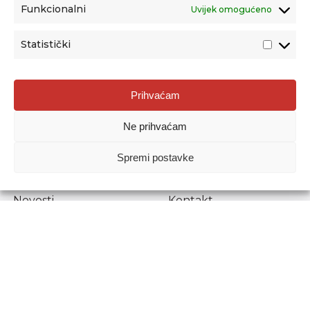
Funkcionalni
Uvijek omogućeno
Statistički
Agencija za odgoj i obrazovanje
Prihvaćam
Donje Svetice 38, 10000 Zagreb
Ne prihvaćam
MATIČNI BROJ:
1778129
OIB:
72193628411
Spremi postavke
Prenošenje sadržaja dopušteno je uz navođenje izvora.
Novosti
Kontakt
Stručni ispiti
Pristup informacijama
Propisi i dokumenti
Zaštita osobnih
podataka
Povjerljiva osoba za
unutarnje prijavljivanje
nepravilnosti
Etički povjerenik