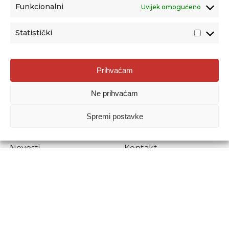
Funkcionalni
Uvijek omogućeno
Statistički
Agencija za odgoj i obrazovanje
Prihvaćam
Donje Svetice 38, 10000 Zagreb
Ne prihvaćam
MATIČNI BROJ:
1778129
OIB:
72193628411
Spremi postavke
Prenošenje sadržaja dopušteno je uz navođenje izvora.
Novosti
Kontakt
Stručni ispiti
Pristup informacijama
Propisi i dokumenti
Zaštita osobnih
podataka
Povjerljiva osoba za
unutarnje prijavljivanje
nepravilnosti
Etički povjerenik