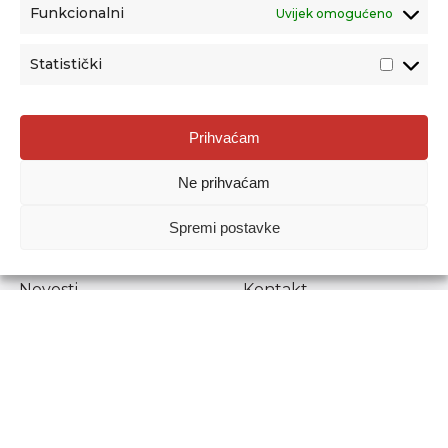
Funkcionalni
Uvijek omogućeno
Statistički
Agencija za odgoj i obrazovanje
Prihvaćam
Donje Svetice 38, 10000 Zagreb
Ne prihvaćam
MATIČNI BROJ:
1778129
OIB:
72193628411
Spremi postavke
Prenošenje sadržaja dopušteno je uz navođenje izvora.
Novosti
Kontakt
Stručni ispiti
Pristup informacijama
Propisi i dokumenti
Zaštita osobnih
podataka
Povjerljiva osoba za
unutarnje prijavljivanje
nepravilnosti
Etički povjerenik