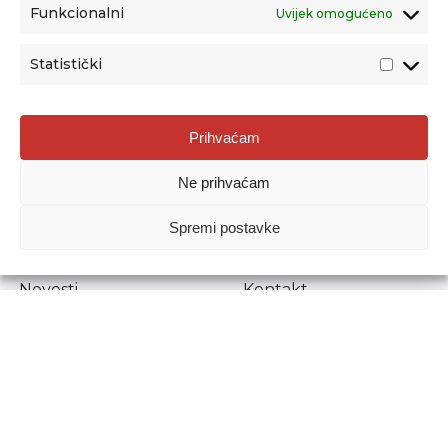
Funkcionalni
Uvijek omogućeno
Statistički
Agencija za odgoj i obrazovanje
Prihvaćam
Donje Svetice 38, 10000 Zagreb
Ne prihvaćam
MATIČNI BROJ:
1778129
OIB:
72193628411
Spremi postavke
Prenošenje sadržaja dopušteno je uz navođenje izvora.
Novosti
Kontakt
Stručni ispiti
Pristup informacijama
Propisi i dokumenti
Zaštita osobnih
podataka
Povjerljiva osoba za
unutarnje prijavljivanje
nepravilnosti
Etički povjerenik