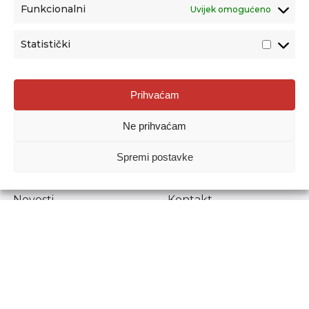
Funkcionalni
Uvijek omogućeno
Statistički
Agencija za odgoj i obrazovanje
Prihvaćam
Donje Svetice 38, 10000 Zagreb
Ne prihvaćam
MATIČNI BROJ:
1778129
OIB:
72193628411
Spremi postavke
Prenošenje sadržaja dopušteno je uz navođenje izvora.
Novosti
Kontakt
Stručni ispiti
Pristup informacijama
Propisi i dokumenti
Zaštita osobnih
podataka
Povjerljiva osoba za
unutarnje prijavljivanje
nepravilnosti
Etički povjerenik