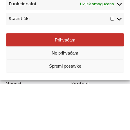
Funkcionalni
Uvijek omogućeno
Statistički
Agencija za odgoj i obrazovanje
Prihvaćam
Donje Svetice 38, 10000 Zagreb
Ne prihvaćam
MATIČNI BROJ:
1778129
OIB:
72193628411
Spremi postavke
Prenošenje sadržaja dopušteno je uz navođenje izvora.
Novosti
Kontakt
Stručni ispiti
Pristup informacijama
Propisi i dokumenti
Zaštita osobnih
podataka
Povjerljiva osoba za
unutarnje prijavljivanje
nepravilnosti
Etički povjerenik