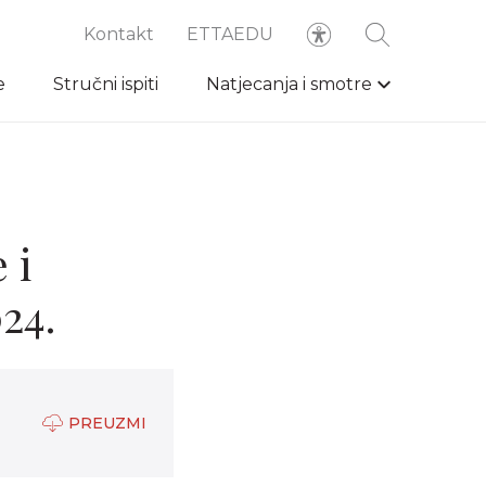
Kontakt
ETTAEDU
e
Stručni ispiti
Natjecanja i smotre
 i
24.
PREUZMI