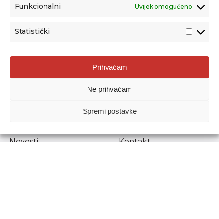
Funkcionalni
Uvijek omogućeno
Statistički
Agencija za odgoj i obrazovanje
Prihvaćam
Donje Svetice 38, 10000 Zagreb
Ne prihvaćam
MATIČNI BROJ:
1778129
OIB:
72193628411
Spremi postavke
Prenošenje sadržaja dopušteno je uz navođenje izvora.
Novosti
Kontakt
Stručni ispiti
Pristup informacijama
Propisi i dokumenti
Zaštita osobnih
podataka
Povjerljiva osoba za
unutarnje prijavljivanje
nepravilnosti
Etički povjerenik