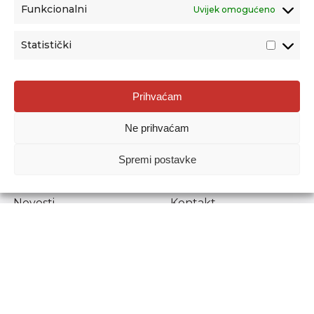
Funkcionalni
Uvijek omogućeno
Statistički
Agencija za odgoj i obrazovanje
Prihvaćam
Donje Svetice 38, 10000 Zagreb
Ne prihvaćam
MATIČNI BROJ:
1778129
OIB:
72193628411
Spremi postavke
Prenošenje sadržaja dopušteno je uz navođenje izvora.
Novosti
Kontakt
Stručni ispiti
Pristup informacijama
Propisi i dokumenti
Zaštita osobnih
podataka
Povjerljiva osoba za
unutarnje prijavljivanje
nepravilnosti
Etički povjerenik