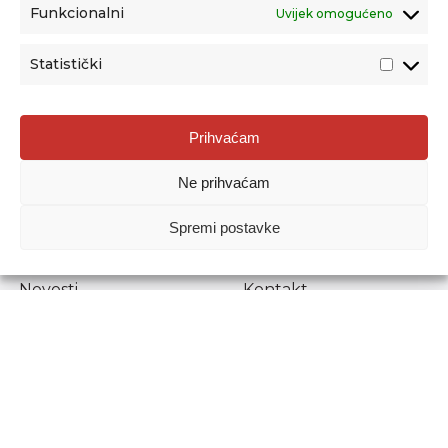
Funkcionalni
Uvijek omogućeno
Statistički
Agencija za odgoj i obrazovanje
Prihvaćam
Donje Svetice 38, 10000 Zagreb
Ne prihvaćam
MATIČNI BROJ:
1778129
OIB:
72193628411
Spremi postavke
Prenošenje sadržaja dopušteno je uz navođenje izvora.
Novosti
Kontakt
Stručni ispiti
Pristup informacijama
Propisi i dokumenti
Zaštita osobnih
podataka
Povjerljiva osoba za
unutarnje prijavljivanje
nepravilnosti
Etički povjerenik