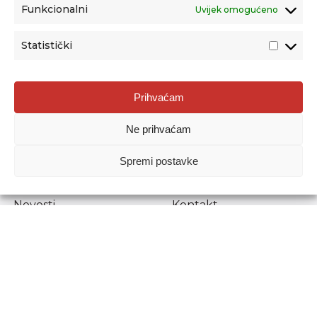
Funkcionalni
Uvijek omogućeno
Statistički
Agencija za odgoj i obrazovanje
Prihvaćam
Donje Svetice 38, 10000 Zagreb
Ne prihvaćam
MATIČNI BROJ:
1778129
OIB:
72193628411
Spremi postavke
Prenošenje sadržaja dopušteno je uz navođenje izvora.
Novosti
Kontakt
Stručni ispiti
Pristup informacijama
Propisi i dokumenti
Zaštita osobnih
podataka
Povjerljiva osoba za
unutarnje prijavljivanje
nepravilnosti
Etički povjerenik