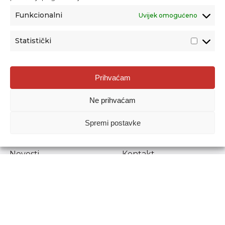
Funkcionalni
Uvijek omogućeno
Statistički
Agencija za odgoj i obrazovanje
Prihvaćam
Donje Svetice 38, 10000 Zagreb
Ne prihvaćam
MATIČNI BROJ:
1778129
OIB:
72193628411
Spremi postavke
Prenošenje sadržaja dopušteno je uz navođenje izvora.
Novosti
Kontakt
Stručni ispiti
Pristup informacijama
Propisi i dokumenti
Zaštita osobnih
podataka
Povjerljiva osoba za
unutarnje prijavljivanje
nepravilnosti