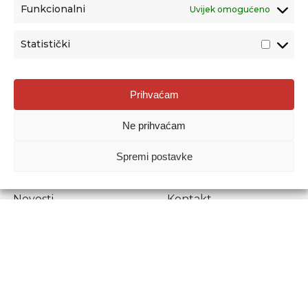
Funkcionalni
Uvijek omogućeno
Statistički
Agencija za odgoj i obrazovanje
Prihvaćam
Donje Svetice 38, 10000 Zagreb
Ne prihvaćam
MATIČNI BROJ:
1778129
OIB:
72193628411
Spremi postavke
Prenošenje sadržaja dopušteno je uz navođenje izvora.
Novosti
Kontakt
Stručni ispiti
Pristup informacijama
Propisi i dokumenti
Zaštita osobnih
podataka
Povjerljiva osoba za
unutarnje prijavljivanje
nepravilnosti
Etički povjerenik