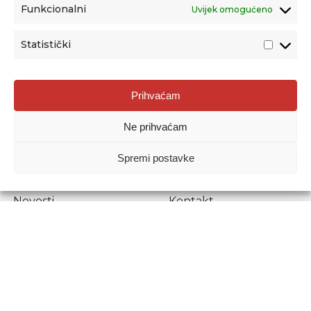
Funkcionalni
Uvijek omogućeno
Statistički
Agencija za odgoj i obrazovanje
Prihvaćam
Donje Svetice 38, 10000 Zagreb
Ne prihvaćam
MATIČNI BROJ:
1778129
OIB:
72193628411
Spremi postavke
Prenošenje sadržaja dopušteno je uz navođenje izvora.
Novosti
Kontakt
Stručni ispiti
Pristup informacijama
Propisi i dokumenti
Zaštita osobnih
podataka
Povjerljiva osoba za
unutarnje prijavljivanje
nepravilnosti
Etički povjerenik