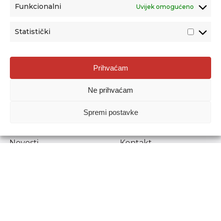
Funkcionalni
Uvijek omogućeno
Statistički
Agencija za odgoj i obrazovanje
Prihvaćam
Donje Svetice 38, 10000 Zagreb
Ne prihvaćam
MATIČNI BROJ:
1778129
OIB:
72193628411
Spremi postavke
Prenošenje sadržaja dopušteno je uz navođenje izvora.
Novosti
Kontakt
Stručni ispiti
Pristup informacijama
Propisi i dokumenti
Zaštita osobnih
podataka
Povjerljiva osoba za
unutarnje prijavljivanje
nepravilnosti
Etički povjerenik