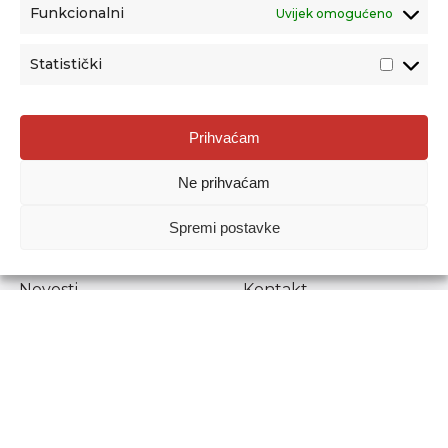
Funkcionalni
Uvijek omogućeno
Statistički
Agencija za odgoj i obrazovanje
Prihvaćam
Donje Svetice 38, 10000 Zagreb
Ne prihvaćam
MATIČNI BROJ:
1778129
OIB:
72193628411
Spremi postavke
Prenošenje sadržaja dopušteno je uz navođenje izvora.
Novosti
Kontakt
Stručni ispiti
Pristup informacijama
Propisi i dokumenti
Zaštita osobnih
podataka
Povjerljiva osoba za
unutarnje prijavljivanje
nepravilnosti
Etički povjerenik