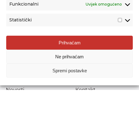
Funkcionalni
Uvijek omogućeno
Statistički
Agencija za odgoj i obrazovanje
Prihvaćam
Donje Svetice 38, 10000 Zagreb
Ne prihvaćam
MATIČNI BROJ:
1778129
OIB:
72193628411
Spremi postavke
Prenošenje sadržaja dopušteno je uz navođenje izvora.
Novosti
Kontakt
Stručni ispiti
Pristup informacijama
Propisi i dokumenti
Zaštita osobnih
podataka
Povjerljiva osoba za
unutarnje prijavljivanje
nepravilnosti
Etički povjerenik