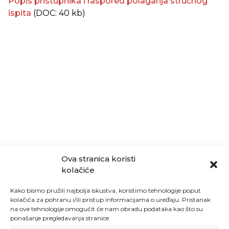
Popis pristupnika i raspored polaganja stručnog
ispita
(DOC: 40 kb)
Ova stranica koristi
kolačiće
Kako bismo pružili najbolja iskustva, koristimo tehnologije poput
kolačića za pohranu i/ili pristup informacijama o uređaju. Pristanak
na ove tehnologije omogućit će nam obradu podataka kao što su
ponašanje pregledavanja stranice.