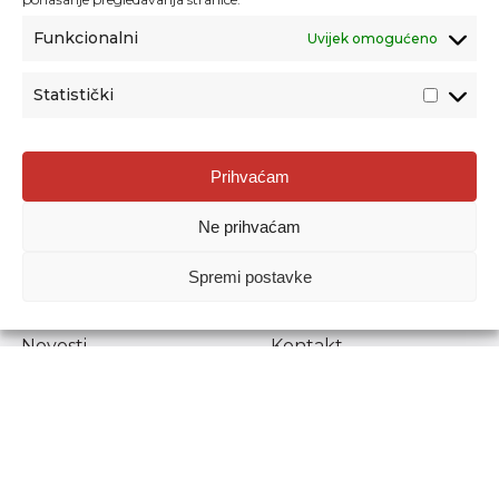
Funkcionalni
Uvijek omogućeno
Statistički
Agencija za odgoj i obrazovanje
Prihvaćam
Donje Svetice 38, 10000 Zagreb
Ne prihvaćam
MATIČNI BROJ:
1778129
OIB:
72193628411
Spremi postavke
Prenošenje sadržaja dopušteno je uz navođenje izvora.
Novosti
Kontakt
Stručni ispiti
Pristup informacijama
Propisi i dokumenti
Zaštita osobnih
podataka
Povjerljiva osoba za
unutarnje prijavljivanje
nepravilnosti