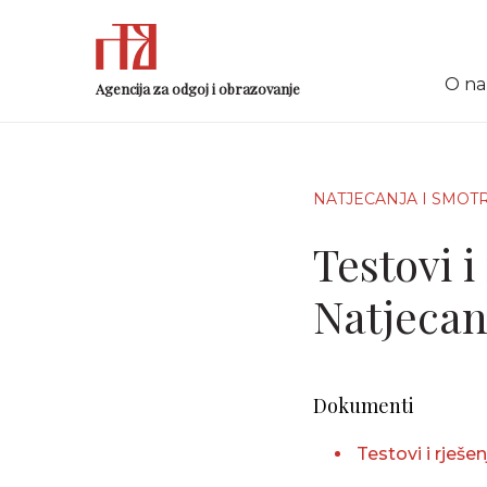
O n
Agencija za odgoj i obrazovanje
NATJECANJA I SMOT
Testovi i
Natjecanj
Dokumenti
Testovi i rješe