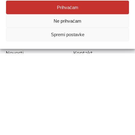
Agencija za odgoj i obrazovanje
Prihvaćam
Donje Svetice 38, 10000 Zagreb
Ne prihvaćam
MATIČNI BROJ:
1778129
OIB:
72193628411
Spremi postavke
Prenošenje sadržaja dopušteno je uz navođenje izvora.
Novosti
Kontakt
Stručni ispiti
Pristup informacijama
Propisi i dokumenti
Zaštita osobnih
podataka
Povjerljiva osoba za
unutarnje prijavljivanje
nepravilnosti
Etički povjerenik
Agencije za odgoj i
obrazovanje
Copyright © Agencija za odgoj i obrazovanje.