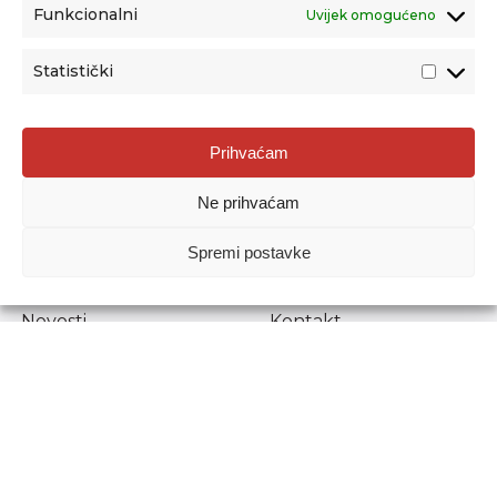
Funkcionalni
Uvijek omogućeno
Statistički
Agencija za odgoj i obrazovanje
Prihvaćam
Donje Svetice 38, 10000 Zagreb
Ne prihvaćam
MATIČNI BROJ:
1778129
OIB:
72193628411
Spremi postavke
Prenošenje sadržaja dopušteno je uz navođenje izvora.
Novosti
Kontakt
Stručni ispiti
Pristup informacijama
Propisi i dokumenti
Zaštita osobnih
podataka
Povjerljiva osoba za
unutarnje prijavljivanje
nepravilnosti
Etički povjerenik