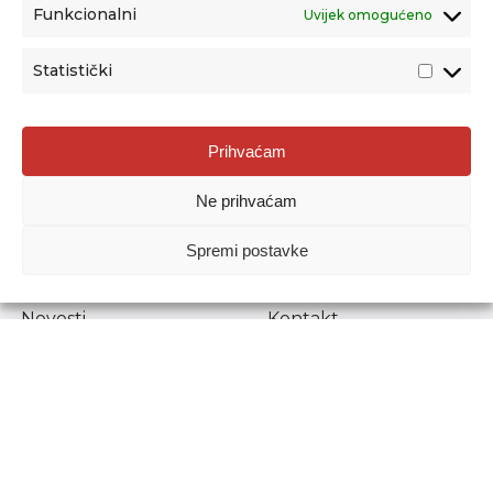
Funkcionalni
Uvijek omogućeno
Statistički
Agencija za odgoj i obrazovanje
Prihvaćam
Donje Svetice 38, 10000 Zagreb
Ne prihvaćam
MATIČNI BROJ:
1778129
OIB:
72193628411
Spremi postavke
Prenošenje sadržaja dopušteno je uz navođenje izvora.
Novosti
Kontakt
Stručni ispiti
Pristup informacijama
Propisi i dokumenti
Zaštita osobnih
podataka
Povjerljiva osoba za
unutarnje prijavljivanje
nepravilnosti
Etički povjerenik