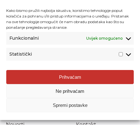
Kako bismo pružili najbolja iskustva, koristimo tehnologije poput
kolačića za pohranu i/ili pristup informacijama o uređaju. Pristanak
na ove tehnologije omogućit će nam obradu podataka kao što su
ponašanje pregledavanja stranice.
Funkcionalni
Uvijek omogućeno
Statistički
Agencija za odgoj i obrazovanje
Prihvaćam
Donje Svetice 38, 10000 Zagreb
Ne prihvaćam
MATIČNI BROJ:
1778129
OIB:
72193628411
Spremi postavke
Prenošenje sadržaja dopušteno je uz navođenje izvora.
Novosti
Kontakt
Stručni ispiti
Pristup informacijama