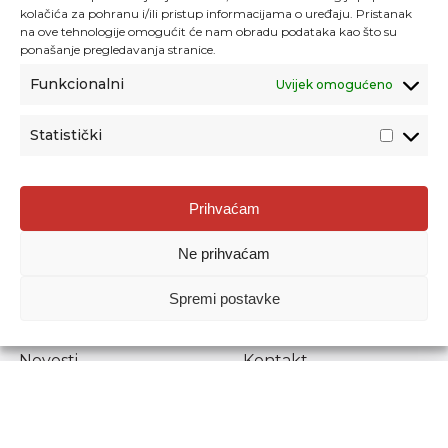
kolačića za pohranu i/ili pristup informacijama o uređaju. Pristanak
na ove tehnologije omogućit će nam obradu podataka kao što su
ponašanje pregledavanja stranice.
Funkcionalni
Uvijek omogućeno
Statistički
Agencija za odgoj i obrazovanje
Prihvaćam
Donje Svetice 38, 10000 Zagreb
Ne prihvaćam
MATIČNI BROJ:
1778129
OIB:
72193628411
Spremi postavke
Prenošenje sadržaja dopušteno je uz navođenje izvora.
Novosti
Kontakt
Stručni ispiti
Pristup informacijama
Propisi i dokumenti
Zaštita osobnih
podataka