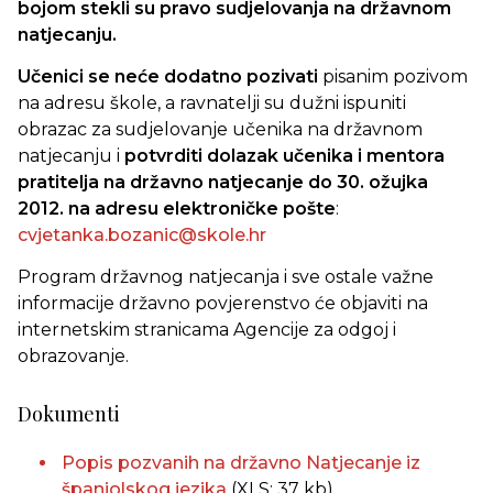
bojom stekli su pravo sudjelovanja na državnom
natjecanju.
Učenici se neće dodatno pozivati
pisanim pozivom
na adresu škole, a ravnatelji su dužni ispuniti
obrazac za sudjelovanje učenika na državnom
natjecanju i
potvrditi dolazak učenika i mentora
pratitelja na državno natjecanje do 30. ožujka
2012. na adresu elektroničke pošte
:
cvjetanka.bozanic@skole.hr
Program državnog natjecanja i sve ostale važne
informacije državno povjerenstvo će objaviti na
internetskim stranicama Agencije za odgoj i
obrazovanje.
Dokumenti
Popis pozvanih na državno Natjecanje iz
španjolskog jezika
(XLS: 37 kb)