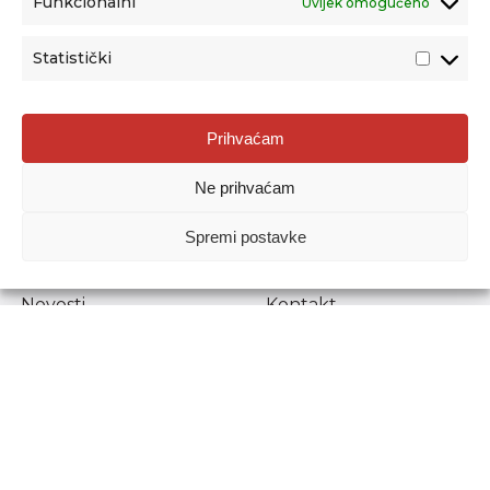
Funkcionalni
Uvijek omogućeno
Statistički
Agencija za odgoj i obrazovanje
Prihvaćam
Donje Svetice 38, 10000 Zagreb
Ne prihvaćam
MATIČNI BROJ:
1778129
OIB:
72193628411
Spremi postavke
Prenošenje sadržaja dopušteno je uz navođenje izvora.
Novosti
Kontakt
Stručni ispiti
Pristup informacijama
Propisi i dokumenti
Zaštita osobnih
podataka
Povjerljiva osoba za
unutarnje prijavljivanje
nepravilnosti
Etički povjerenik