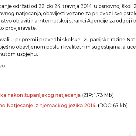
anje održati od 22. do 24. travnja 2014. u osnovnoj školi 
nog natjecanja, obavijesti vezane za prijevoz i sve ostal
tvo objaviti na internetskoj stranici Agencije za odgoj i 
to provjeravate.
ovali u pripremi i provedbi školske i županijske razine Na
ješno obavljenom poslu i kvalitetnim sugestijama, a uc
gnutom uspjehu.
vo
tka nakon županijskog natjecanja
(ZIP: 1.73 Mb)
no Natjecanje iz njemačkog jezika 2014.
(DOC: 65 kb)