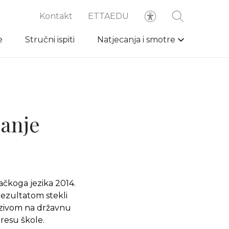
Kontakt
ETTAEDU
e
Stručni ispiti
Natjecanja i smotre
canje
ačkoga jezika 2014.
rezultatom stekli
ozivom na državnu
resu škole.