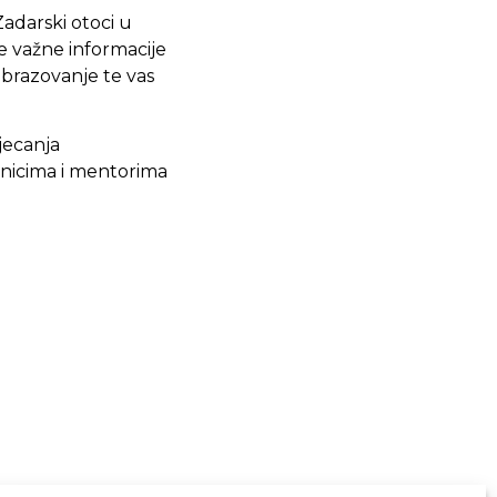
Zadarski otoci u
e važne informacije
obrazovanje te vas
tjecanja
enicima i mentorima