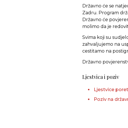
Državno će se natjec
Zadru. Program držav
Državno će povjerens
molimo da je redovi
Svima koji su sudjel
zahvaljujemo na usp
cestitamo na posti
Državno povjerenst
Ljestvica i poziv
Ljestvice pore
Poziv na držav