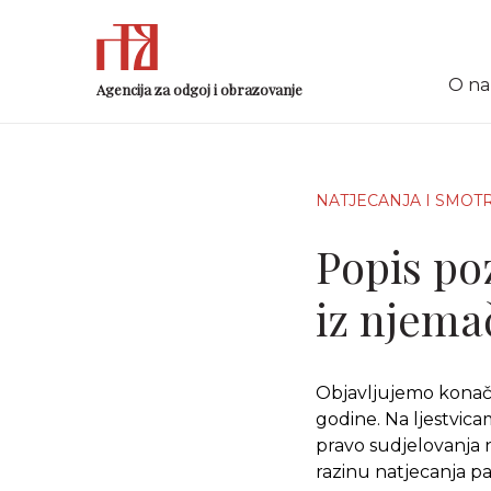
O n
Agencija za odgoj i obrazovanje
NATJECANJA I SMOT
Popis po
iz njema
Objavljujemo konačn
godine. Na ljestvica
pravo sudjelovanja 
razinu natjecanja p