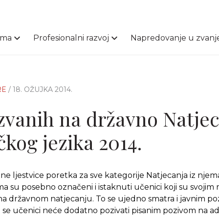
ama
Profesionalni razvoj
Napredovanje u zvanj
RE
/ 18. OŽUJKA 2014.
zvanih na državno Natje
čkog jezika 2014.
e ljestvice poretka za sve kategorije Natjecanja iz njem
ma su posebno označeni i istaknuti učenici koji su svojim 
na državnom natjecanju. To se ujedno smatra i javnim p
a se učenici neće dodatno pozivati pisanim pozivom na ad