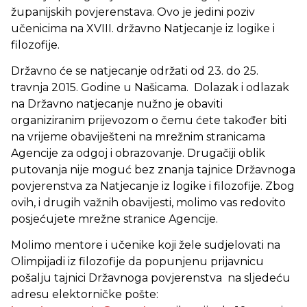
županijskih povjerenstava. Ovo je jedini poziv
učenicima na XVIII. državno Natjecanje iz logike i
filozofije.
Državno će se natjecanje održati od 23. do 25.
travnja 2015. Godine u Našicama. Dolazak i odlazak
na Državno natjecanje nužno je obaviti
organiziranim prijevozom o čemu ćete također biti
na vrijeme obaviješteni na mrežnim stranicama
Agencije za odgoj i obrazovanje. Drugačiji oblik
putovanja nije moguć bez znanja tajnice Državnoga
povjerenstva za Natjecanje iz logike i filozofije. Zbog
ovih, i drugih važnih obavijesti, molimo vas redovito
posjećujete mrežne stranice Agencije.
Molimo mentore i učenike koji žele sudjelovati na
Olimpijadi iz filozofije da popunjenu prijavnicu
pošalju tajnici Državnoga povjerenstva na sljedeću
adresu elektorničke pošte: