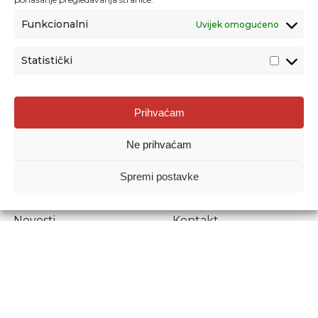
Funkcionalni
Uvijek omogućeno
Statistički
Agencija za odgoj i obrazovanje
Prihvaćam
Donje Svetice 38, 10000 Zagreb
Ne prihvaćam
MATIČNI BROJ:
1778129
OIB:
72193628411
Spremi postavke
Prenošenje sadržaja dopušteno je uz navođenje izvora.
Novosti
Kontakt
Stručni ispiti
Pristup informacijama
Propisi i dokumenti
Zaštita osobnih
podataka
Povjerljiva osoba za
unutarnje prijavljivanje
nepravilnosti