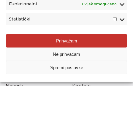
Funkcionalni
Uvijek omogućeno
Statistički
Agencija za odgoj i obrazovanje
Prihvaćam
Donje Svetice 38, 10000 Zagreb
Ne prihvaćam
MATIČNI BROJ:
1778129
OIB:
72193628411
Spremi postavke
Prenošenje sadržaja dopušteno je uz navođenje izvora.
Novosti
Kontakt
Stručni ispiti
Pristup informacijama
Propisi i dokumenti
Zaštita osobnih
podataka
Povjerljiva osoba za
unutarnje prijavljivanje
nepravilnosti
Etički povjerenik