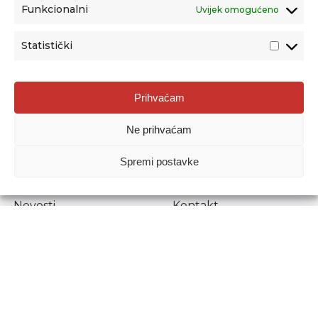
Funkcionalni
Uvijek omogućeno
Statistički
Agencija za odgoj i obrazovanje
Prihvaćam
Donje Svetice 38, 10000 Zagreb
Ne prihvaćam
MATIČNI BROJ:
1778129
OIB:
72193628411
Spremi postavke
Prenošenje sadržaja dopušteno je uz navođenje izvora.
Novosti
Kontakt
Stručni ispiti
Pristup informacijama
Propisi i dokumenti
Zaštita osobnih
podataka
Povjerljiva osoba za
unutarnje prijavljivanje
nepravilnosti
Etički povjerenik