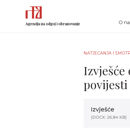
O n
Agencija za odgoj i obrazovanje
NATJECANJA I SMOT
Izvješće
povijesti
Izvješće
(DOCX: 26,84 KB)