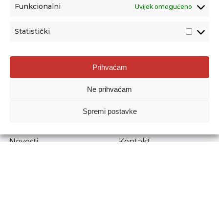
Funkcionalni
Uvijek omogućeno
Statistički
Agencija za odgoj i obrazovanje
Prihvaćam
Donje Svetice 38, 10000 Zagreb
Ne prihvaćam
MATIČNI BROJ:
1778129
OIB:
72193628411
Spremi postavke
Prenošenje sadržaja dopušteno je uz navođenje izvora.
Novosti
Kontakt
Stručni ispiti
Pristup informacijama
Propisi i dokumenti
Zaštita osobnih
podataka
Povjerljiva osoba za
unutarnje prijavljivanje
nepravilnosti
Etički povjerenik