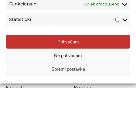
Funkcionalni
Uvijek omogućeno
Statistički
Agencija za odgoj i obrazovanje
Prihvaćam
Donje Svetice 38, 10000 Zagreb
Ne prihvaćam
MATIČNI BROJ:
1778129
OIB:
72193628411
Spremi postavke
Prenošenje sadržaja dopušteno je uz navođenje izvora.
Novosti
Kontakt
Stručni ispiti
Pristup informacijama
Propisi i dokumenti
Zaštita osobnih
podataka
Povjerljiva osoba za
unutarnje prijavljivanje
nepravilnosti
Etički povjerenik