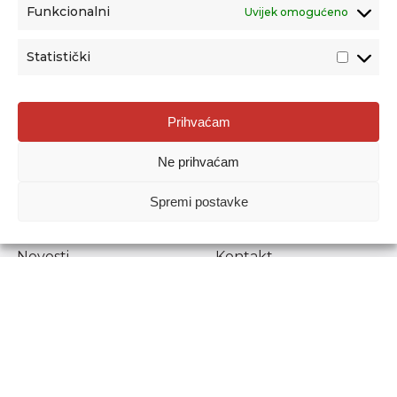
Funkcionalni
Uvijek omogućeno
Statistički
Agencija za odgoj i obrazovanje
Prihvaćam
Donje Svetice 38, 10000 Zagreb
Ne prihvaćam
MATIČNI BROJ:
1778129
OIB:
72193628411
Spremi postavke
Prenošenje sadržaja dopušteno je uz navođenje izvora.
Novosti
Kontakt
Stručni ispiti
Pristup informacijama
Propisi i dokumenti
Zaštita osobnih
podataka
Povjerljiva osoba za
unutarnje prijavljivanje
nepravilnosti
Etički povjerenik