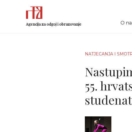
O n
Agencija za odgoj i obrazovanje
NATJECANJA I SMOT
Nastupim
55. hrvat
studenat