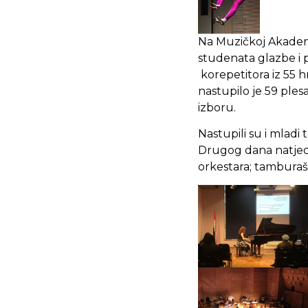
Na Muzičkoj Akademij
studenata glazbe i 
korepetitora iz 55 h
nastupilo je 59 ple
izboru.
Nastupili su i mladi 
Drugog dana natjeca
orkestara; tamburašk