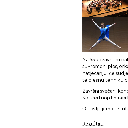
Na 55. državnom natj
suvremeni ples, orkest
natjecanju će sudjel
te plesnu tehniku oc
Završni svečani konce
Koncertnoj dvorani 
Objavljujemo rezult
Rezultati