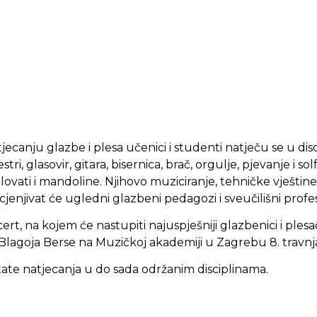
ecanju glazbe i plesa učenici i studenti natječu se u dis
ri, glasovir, gitara, bisernica, brač, orgulje, pjevanje i so
ovati i mandoline. Njihovo muziciranje, tehničke vještin
jenjivat će ugledni glazbeni pedagozi i sveučilišni profes
rt, na kojem će nastupiti najuspješniji glazbenici i plesač
Blagoja Berse na Muzičkoj akademiji u Zagrebu 8. travnja
ate natjecanja u do sada održanim disciplinama.