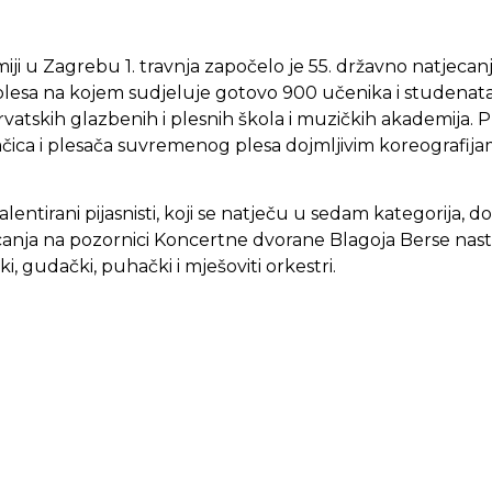
i u Zagrebu 1. travnja započelo je 55. državno natjecanj
plesa na kojem sudjeluje gotovo 900 učenika i studenata
rvatskih glazbenih i plesnih škola i muzičkih akademija.
sačica i plesača suvremenog plesa dojmljivim koreografi
talentirani pijasnisti, koji se natječu u sedam kategorija, 
nja na pozornici Koncertne dvorane Blagoja Berse nastupi
i, gudački, puhački i mješoviti orkestri.