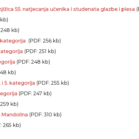
ižica 55. natjecanja učenika i studenata glazbe i plesa
(
 kb)
 248 kb)
 3 kategorija
(PDF: 256 kb)
 kategorija
(PDF: 251 kb)
egorija
(PDF: 248 kb)
248 kb)
4. i 5. kategorija
(PDF: 255 kb)
ategorija
(PDF: 247 kb)
 259 kb)
č, Mandolina
(PDF: 310 kb)
: 265 kb)