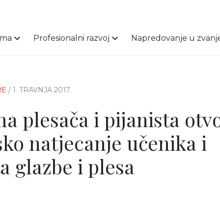
ama
Profesionalni razvoj
Napredovanje u zvanj
RE
/ 1. TRAVNJA 2017.
a plesača i pijanista otv
sko natjecanje učenika i
a glazbe i plesa