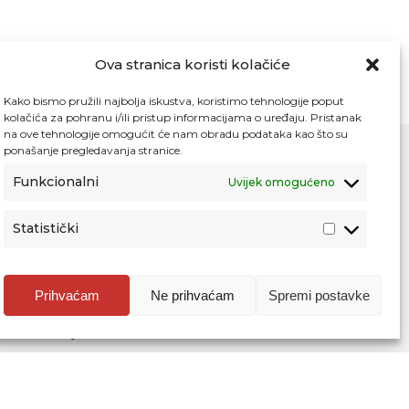
Ova stranica koristi kolačiće
Kako bismo pružili najbolja iskustva, koristimo tehnologije poput
kolačića za pohranu i/ili pristup informacijama o uređaju. Pristanak
na ove tehnologije omogućit će nam obradu podataka kao što su
ponašanje pregledavanja stranice.
Funkcionalni
Uvijek omogućeno
Kontakt
Pristup informacijama
Statistički
Zaštita osobnih podataka
Povjerljiva osoba za unutarnje prijavljivanje
nepravilnosti
Prihvaćam
Ne prihvaćam
Spremi postavke
Etički povjerenik Agencije za odgoj i
obrazovanje