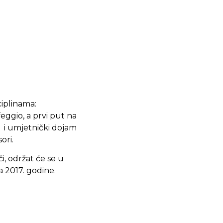
ciplinama:
lfeggio, a prvi put na
e i umjetnički dojam
ori.
i, održat će se u
 2017. godine.