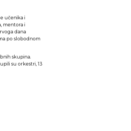
e učenika i
, mentora i
 Prvoga dana
jama po slobodnom
dobnih skupina.
li su orkestri, 13