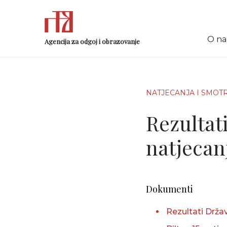
O n
Agencija za odgoj i obrazovanje
NATJECANJA I SMOT
Rezultati
natjecanj
Dokumenti
Rezultati Drža