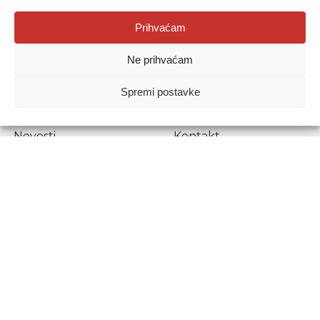
Agencija za odgoj i obrazovanje
Prihvaćam
Donje Svetice 38, 10000 Zagreb
Ne prihvaćam
MATIČNI BROJ:
1778129
OIB:
72193628411
Spremi postavke
Prenošenje sadržaja dopušteno je uz navođenje izvora.
Novosti
Kontakt
Stručni ispiti
Pristup informacijama
Propisi i dokumenti
Zaštita osobnih
podataka
Povjerljiva osoba za
unutarnje prijavljivanje
nepravilnosti
Etički povjerenik
Agencije za odgoj i
obrazovanje