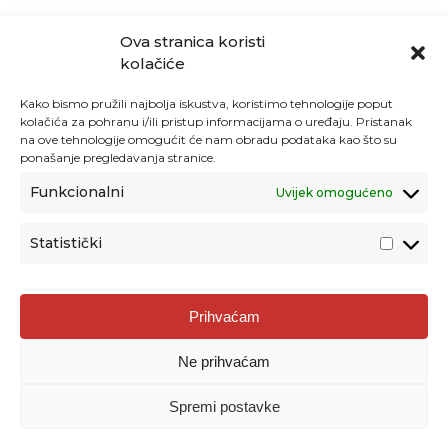
Ova stranica koristi
kolačiće
Kako bismo pružili najbolja iskustva, koristimo tehnologije poput
kolačića za pohranu i/ili pristup informacijama o uređaju. Pristanak
na ove tehnologije omogućit će nam obradu podataka kao što su
ponašanje pregledavanja stranice.
Funkcionalni
Uvijek omogućeno
Statistički
Agencija za odgoj i obrazovanje
Prihvaćam
Donje Svetice 38, 10000 Zagreb
Ne prihvaćam
MATIČNI BROJ:
1778129
OIB:
72193628411
Spremi postavke
Prenošenje sadržaja dopušteno je uz navođenje izvora.