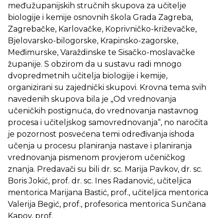
međužupanijskih stručnih skupova za učitelje
biologije i kemije osnovnih škola Grada Zagreba,
Zagrebačke, Karlovačke, Koprivničko-križevačke,
Bjelovarsko-bilogorske, Krapinsko-zagorske,
Međimurske, Varaždinske te Sisačko-moslavačke
županije. S obzirom da u sustavu radi mnogo
dvopredmetnih učitelja biologije i kemije,
organizirani su zajednički skupovi. Krovna tema svih
navedenih skupova bila je „Od vrednovanja
učeničkih postignuća, do vrednovanja nastavnog
procesa i učiteljskog samovrednovanja“, no naročita
je pozornost posvećena temi određivanja ishoda
učenja u procesu planiranja nastave i planiranja
vrednovanja pismenom provjerom učeničkog
znanja. Predavači su bili dr. sc. Marija Pavkov, dr. sc.
Boris Jokić, prof. dr. sc. Ines Radanović, učiteljica
mentorica Marijana Bastić, prof., učiteljica mentorica
Valerija Begić, prof., profesorica mentorica Sunčana
Kapov, prof.