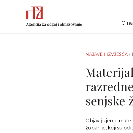
O n
Agencija za odgoj i obrazovanje
NAJAVE I IZVJEŠĆA
/
Materija
razredne
senjske ž
Objavljujemo materij
županije, koji su odr