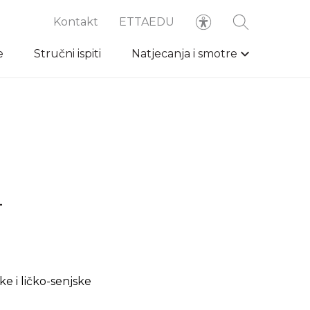
Kontakt
ETTAEDU
e
Stručni ispiti
Natjecanja i smotre
-
e i ličko-senjske