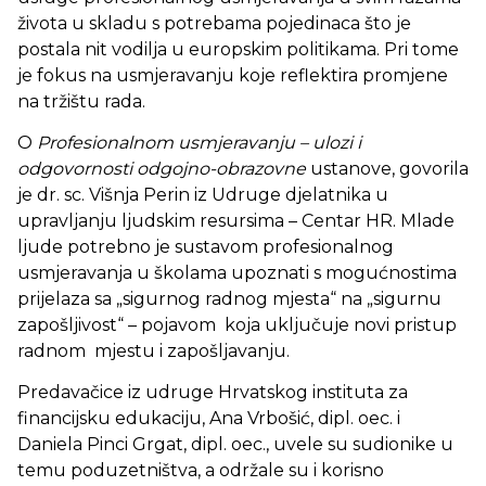
života u skladu s potrebama pojedinaca što je
postala nit vodilja u europskim politikama. Pri tome
je fokus na usmjeravanju koje reflektira promjene
na tržištu rada.
O
Profesionalnom usmjeravanju – ulozi i
odgovornosti odgojno-obrazovne
ustanove, govorila
je dr. sc. Višnja Perin iz Udruge djelatnika u
upravljanju ljudskim resursima – Centar HR. Mlade
ljude potrebno je sustavom profesionalnog
usmjeravanja u školama upoznati s mogućnostima
prijelaza sa „sigurnog radnog mjesta“ na „sigurnu
zapošljivost“ – pojavom koja uključuje novi pristup
radnom mjestu i zapošljavanju.
Predavačice iz udruge Hrvatskog instituta za
financijsku edukaciju, Ana Vrbošić, dipl. oec. i
Daniela Pinci Grgat, dipl. oec., uvele su sudionike u
temu poduzetništva, a održale su i korisno