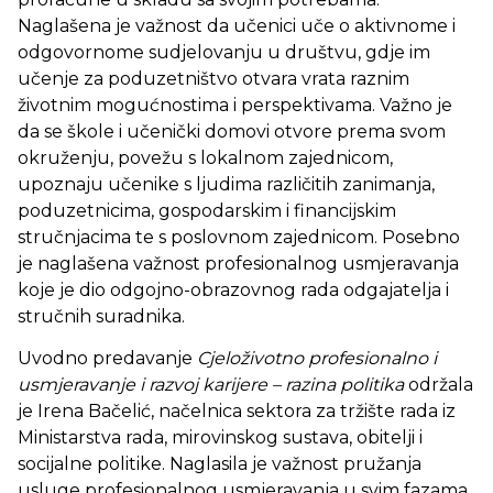
Naglašena je važnost da učenici uče o aktivnome i
odgovornome sudjelovanju u društvu, gdje im
učenje za poduzetništvo otvara vrata raznim
životnim mogućnostima i perspektivama. Važno je
da se škole i učenički domovi otvore prema svom
okruženju, povežu s lokalnom zajednicom,
upoznaju učenike s ljudima različitih zanimanja,
poduzetnicima, gospodarskim i financijskim
stručnjacima te s poslovnom zajednicom. Posebno
je naglašena važnost profesionalnog usmjeravanja
koje je dio odgojno-obrazovnog rada odgajatelja i
stručnih suradnika.
Uvodno predavanje
Cjeloživotno profesionalno i
usmjeravanje i razvoj karijere – razina politika
održala
je Irena Bačelić, načelnica sektora za tržište rada iz
Ministarstva rada, mirovinskog sustava, obitelji i
socijalne politike. Naglasila je važnost pružanja
usluge profesionalnog usmjeravanja u svim fazama