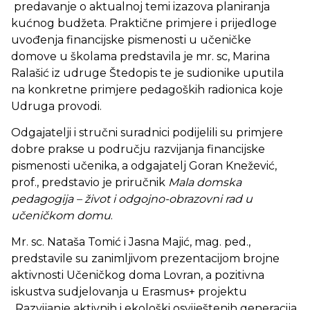
predavanje o aktualnoj temi izazova planiranja
kućnog budžeta. Praktične primjere i prijedloge
uvođenja financijske pismenosti u učeničke
domove u školama predstavila je mr. sc, Marina
Ralašić iz udruge Štedopis te je sudionike uputila
na konkretne primjere pedagoških radionica koje
Udruga provodi.
Odgajatelji i stručni suradnici podijelili su primjere
dobre prakse u području razvijanja financijske
pismenosti učenika, a odgajatelj Goran Knežević,
prof., predstavio je priručnik
Mala domska
pedagogija – život i odgojno-obrazovni rad u
učeničkom domu
.
Mr. sc. Nataša Tomić i Jasna Majić, mag. ped.,
predstavile su zanimljivom prezentacijom brojne
aktivnosti Učeničkog doma Lovran, a pozitivna
iskustva sudjelovanja u Erasmus+ projektu
„Razvijanje aktivnih i ekološki osviještenih generacija