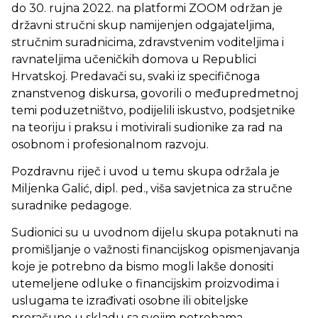
do 30. rujna 2022. na platformi ZOOM održan je
državni stručni skup namijenjen odgajateljima,
stručnim suradnicima, zdravstvenim voditeljima i
ravnateljima učeničkih domova u Republici
Hrvatskoj. Predavači su, svaki iz specifičnoga
znanstvenog diskursa, govorili o međupredmetnoj
temi poduzetništvo, podijelili iskustvo, podsjetnike
na teoriju i praksu i motivirali sudionike za rad na
osobnom i profesionalnom razvoju.
Pozdravnu riječ i uvod u temu skupa održala je
Miljenka Galić, dipl. ped., viša savjetnica za stručne
suradnike pedagoge.
Sudionici su u uvodnom dijelu skupa potaknuti na
promišljanje o važnosti financijskog opismenjavanja
koje je potrebno da bismo mogli lakše donositi
utemeljene odluke o financijskim proizvodima i
uslugama te izrađivati osobne ili obiteljske
proračune u skladu sa svojim potrebama.