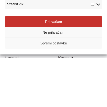
Statistički
Agencija za odgoj i obrazovanje
Prihvaćam
Donje Svetice 38, 10000 Zagreb
Ne prihvaćam
MATIČNI BROJ:
1778129
OIB:
72193628411
Spremi postavke
Prenošenje sadržaja dopušteno je uz navođenje izvora.
Novosti
Kontakt
Stručni ispiti
Pristup informacijama
Propisi i dokumenti
Zaštita osobnih
podataka
Povjerljiva osoba za
unutarnje prijavljivanje
nepravilnosti
Etički povjerenik
Agencije za odgoj i
obrazovanje