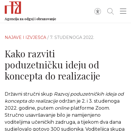
Agencija za odgoj i obrazovanje
NAJAVE I IZVJEŠĆA
/ 7. STUDENOGA 2022.
Kako razviti
poduzetničku ideju od
koncepta do realizacije
Državni stručni skup
Razvoj poduzetničkih ideja od
koncepta do realizacije
održan je 2. i 3. studenoga
2022. godine, putem
online
platforme Zoom.
Stručno usavršavanje bilo je namijenjeno
voditeljima učeničkih zadruga, a tijekom dva dana
sudjelovalo gotovo 300 sudionika. Voditeljica skupa