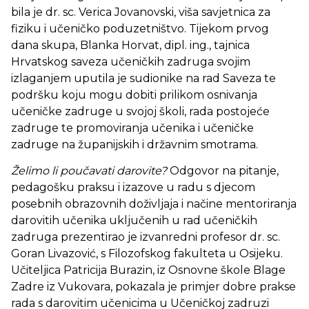
bila je dr. sc. Verica Jovanovski, viša savjetnica za
fiziku i učeničko poduzetništvo. Tijekom prvog
dana skupa, Blanka Horvat, dipl. ing., tajnica
Hrvatskog saveza učeničkih zadruga svojim
izlaganjem uputila je sudionike na rad Saveza te
podršku koju mogu dobiti prilikom osnivanja
učeničke zadruge u svojoj školi, rada postojeće
zadruge te promoviranja učenika i učeničke
zadruge na županijskih i državnim smotrama.
Želimo li poučavati darovite?
Odgovor na pitanje,
pedagošku praksu i izazove u radu s djecom
posebnih obrazovnih doživljaja i načine mentoriranja
darovitih učenika uključenih u rad učeničkih
zadruga prezentirao je izvanredni profesor dr. sc.
Goran Livazović, s Filozofskog fakulteta u Osijeku.
Učiteljica Patricija Burazin, iz Osnovne škole Blage
Zadre iz Vukovara, pokazala je primjer dobre prakse
rada s darovitim učenicima u Učeničkoj zadruzi