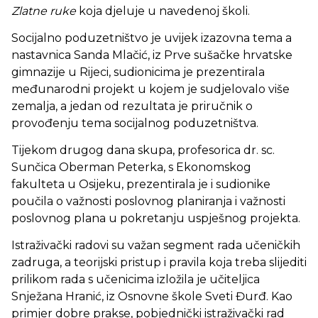
Zlatne ruke
koja djeluje u navedenoj školi.
Socijalno poduzetništvo je uvijek izazovna tema a
nastavnica Sanda Mlačić, iz Prve sušačke hrvatske
gimnazije u Rijeci, sudionicima je prezentirala
međunarodni projekt u kojem je sudjelovalo više
zemalja, a jedan od rezultata je priručnik o
provođenju tema socijalnog poduzetništva.
Tijekom drugog dana skupa, profesorica dr. sc.
Sunčica Oberman Peterka, s Ekonomskog
fakulteta u Osijeku, prezentirala je i sudionike
poučila o važnosti poslovnog planiranja i važnosti
poslovnog plana u pokretanju uspješnog projekta.
Istraživački radovi su važan segment rada učeničkih
zadruga, a teorijski pristup i pravila koja treba slijediti
prilikom rada s učenicima izložila je učiteljica
Snježana Hranić, iz Osnovne škole Sveti Đurđ. Kao
primjer dobre prakse, pobjednički istraživački rad