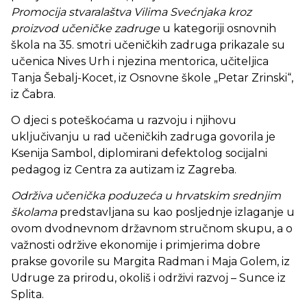
Promocija stvaralaštva Vilima Svećnjaka kroz
proizvod učeničke zadruge
u kategoriji osnovnih
škola na 35. smotri učeničkih zadruga prikazale su
učenica Nives Urh i njezina mentorica, učiteljica
Tanja Šebalj-Kocet, iz Osnovne škole „Petar Zrinski“,
iz Čabra.
O djeci s poteškoćama u razvoju i njihovu
uključivanju u rad učeničkih zadruga govorila je
Ksenija Sambol, diplomirani defektolog socijalni
pedagog iz Centra za autizam iz Zagreba.
Održiva učenička poduzeća u hrvatskim srednjim
školama
predstavljana su kao posljednje izlaganje u
ovom dvodnevnom državnom stručnom skupu, a o
važnosti održive ekonomije i primjerima dobre
prakse govorile su Margita Radman i Maja Golem, iz
Udruge za prirodu, okoliš i održivi razvoj – Sunce iz
Splita.