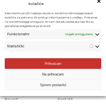
kolačiće
Kako bismo pružili najbolja iskustva, koristimo tehnologije poput
kolačića za pohranu i/ili pristup informacijama o uređaju. Pristanak
na ove tehnologije omogućit će nam obradu podataka kao što su
ponašanje pregledavanja stranice.
Funkcionalni
Uvijek omogućeno
Statistički
Agencija za odgoj i obrazovanje
Prihvaćam
Donje Svetice 38, 10000 Zagreb
Ne prihvaćam
MATIČNI BROJ:
1778129
OIB:
72193628411
Spremi postavke
Prenošenje sadržaja dopušteno je uz navođenje izvora.
Novosti
Kontakt
Stručni ispiti
Pristup informacijama