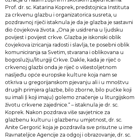
Prof. dr. sc. Katarina Koprek, predstojnica Instituta
za crkvenu glazbu i organizatorica susreta, u
pozdravnoj riječi istaknula je da je glazba je sastavni
dio čovjekova života. „Ona je usidrena u ljudsku
povijest i povijest crkve. Glazba je iskonski oblik
čovjekova izricanja radosti i slavlja, te posebni oblik
komuniciranja sa Svetim, stvarana i oblikovana u
bogoslužju/liturgiji Crkve. Dakle, kada je riječ o
crkvenoj glazbi onda je riječ o višestoljetnom
nasljeđu opće europske kulture koja nam se
otkriva u gregorijanskom pjevanju ali i u mnoštvu
drugih primjera glazbe, bilo zborne, bilo pučke koji
su imali (i koji imaju) golemo značenje u liturgijskom
životu crkvene zajednice.“ – istaknula je dr. sc.
Koprek. Nakon pozdrava više savjetnice za
glazbenu kulturu i glazbenu umjetnost, dr. sc.
Anite Gergorić koja je pozdravila sve prisutne u ime
Ravnateljice Agencije za odgoj i obrazovanje, dr. sc.