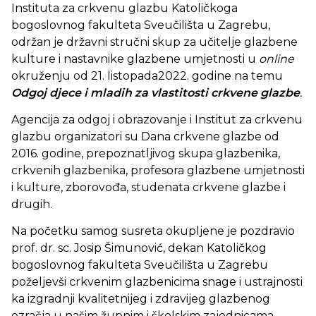
Instituta za crkvenu glazbu Katoličkoga
bogoslovnog fakulteta Sveučilišta u Zagrebu,
održan je državni stručni skup za učitelje glazbene
kulture i nastavnike glazbene umjetnosti u
online
okruženju od 21. listopada2022. godine na temu
Odgoj djece i mladih za vlastitosti crkvene glazbe
.
Agencija za odgoj i obrazovanje i Institut za crkvenu
glazbu organizatori su Dana crkvene glazbe od
2016. godine, prepoznatljivog skupa glazbenika,
crkvenih glazbenika, profesora glazbene umjetnosti
i kulture, zborovođa, studenata crkvene glazbe i
drugih.
Na početku samog susreta okupljene je pozdravio
prof. dr. sc. Josip Šimunović, dekan Katoličkog
bogoslovnog fakulteta Sveučilišta u Zagrebu
poželjevši crkvenim glazbenicima snage i ustrajnosti
ka izgradnji kvalitetnijeg i zdravijeg glazbenog
ozračja u našim župnim i školskim zajednicama.