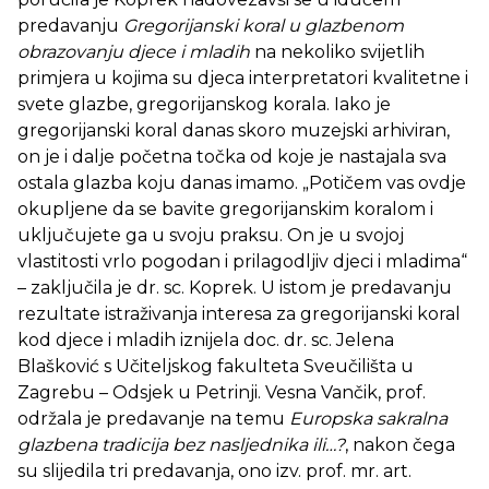
predavanju
Gregorijanski koral u glazbenom
obrazovanju djece i mladih
na nekoliko svijetlih
primjera u kojima su djeca interpretatori kvalitetne i
svete glazbe, gregorijanskog korala. Iako je
gregorijanski koral danas skoro muzejski arhiviran,
on je i dalje početna točka od koje je nastajala sva
ostala glazba koju danas imamo. „Potičem vas ovdje
okupljene da se bavite gregorijanskim koralom i
uključujete ga u svoju praksu. On je u svojoj
vlastitosti vrlo pogodan i prilagodljiv djeci i mladima“
– zaključila je dr. sc. Koprek. U istom je predavanju
rezultate istraživanja interesa za gregorijanski koral
kod djece i mladih iznijela doc. dr. sc. Jelena
Blašković s Učiteljskog fakulteta Sveučilišta u
Zagrebu – Odsjek u Petrinji. Vesna Vančik, prof.
održala je predavanje na temu
Europska sakralna
glazbena tradicija bez nasljednika ili…?
, nakon čega
su slijedila tri predavanja, ono izv. prof. mr. art.