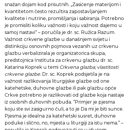
snažan dojam kod prisutnih. „Zasićenje materijom i
kvantitetom često rezultira zapostavljanjem
kvalitete i nutrine, promišljanja i sabiranja. Potrebno
je promisliti koliku važnosti i koju važnost dajemo u
samoj nastavi“ – poručila je dr. sc. Ružica Razum.
Važnost crkvene glazbe u današnjem svijetu i
distinkciju osnovnih pojmova vezanih uz crkvenu
glazbu verbalizirala je organizatorica skupa,
predstojnica Instituta za crkvenu glazbu dr. sc.
Katarina Koprek u temi
Crkvena glazba; vlastitosti
crkvene glazbe
. Dr. sc. Koprek podsjetila je na
važnost razlikovanja liturgijske glazbe od one
katehetske, duhovne glazbe ili pak glazbu opće
Crkve potrebno je razlikovati od glazbe koja nastaje
iz osobnih duhovnih pobuda. ‘’Primjer je pjesma
koju ste svi zasigurno čuli, a to je Da mi je biti sunce.
Pjesma je idealna za katehetski susret, duhovne
poduke i slično, no, mjesta u liturgiji za istu nema.’’ –
poručila je Koprek nadovezavši se u idućem