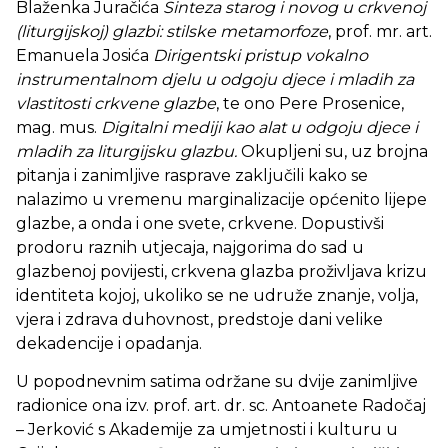
Blaženka Juračića
Sinteza starog i novog u crkvenoj
(liturgijskoj) glazbi: stilske metamorfoze
, prof. mr. art.
Emanuela Josića
Dirigentski pristup vokalno
instrumentalnom djelu u odgoju djece i mladih za
vlastitosti crkvene glazbe
, te ono Pere Prosenice,
mag. mus.
Digitalni mediji kao alat u odgoju djece i
mladih za liturgijsku glazbu.
Okupljeni su, uz brojna
pitanja i zanimljive rasprave zaključili kako se
nalazimo u vremenu marginalizacije općenito lijepe
glazbe, a onda i one svete, crkvene. Dopustivši
prodoru raznih utjecaja, najgorima do sad u
glazbenoj povijesti, crkvena glazba proživljava krizu
identiteta kojoj, ukoliko se ne udruže znanje, volja,
vjera i zdrava duhovnost, predstoje dani velike
dekadencije i opadanja.
U popodnevnim satima održane su dvije zanimljive
radionice ona izv. prof. art. dr. sc. Antoanete Radočaj
– Jerković s Akademije za umjetnosti i kulturu u