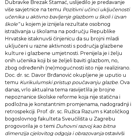
Dubravke Brezak Stamać, uslijedilo je predavanje
više savjetnice na temu
Pozitivni učinci uključenosti
učenika u aktivno bavljenje glazbom u školi i izvan
škole’’
u kojem je iznijela rezultate osobnog
istraživanja u školama na području Republike
Hrvatske istaknuvši činjenicu da su brojni mladi
uključeni u razne aktivnosti s područja glazbene
kulture i glazbene umjetnosti. Prenijela je i želju
onih učenika koji bi se željeli baviti glazbom, no,
zbog određenih (ne)mogućnosti isto nije realizirano.
Doc. dr. sc. Davor Brđanović okupljene je uputio u
temu
Kurikulumski pristup poučavanju glazbe
. Ova
danas, vrlo aktualna tema rasvijetlila je brojne
nepoznanice školske reforme koja nije statična i
podložna je konstantnim promjenama, nadogradnji i
retrospekciji. Prof. dr. sc. Ružica Razum s Katoličkog
bogoslovnog fakulteta Sveučilišta u Zagrebu
progovorila je o temi
Duhovni razvoj kao bitna
dimenzija cjelovitog odgoja i obrazovanja
ostavivši