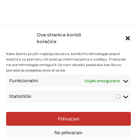
Ova stranica koristi
kolačiće
Kako bismo pružili najbolja iskustva, koristimo tehnologije poput
kolačića za pohranu i/ili pristup informacijama o uređaju. Pristanak
na ove tehnologije omogućit će nam obradu podataka kao što su
ponašanje pregledavanja stranice.
Funkcionalni
Uvijek omogućeno
Statistički
Agencija za odgoj i obrazovanje
Prihvaćam
Donje Svetice 38, 10000 Zagreb
Ne prihvaćam
MATIČNI BROJ:
1778129