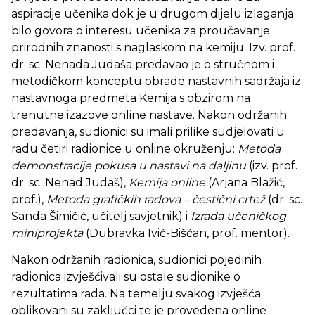
aspiracije učenika dok je u drugom dijelu izlaganja
bilo govora o interesu učenika za proučavanje
prirodnih znanosti s naglaskom na kemiju. Izv. prof.
dr. sc. Nenada Judaša predavao je o stručnom i
metodičkom konceptu obrade nastavnih sadržaja iz
nastavnoga predmeta Kemija s obzirom na
trenutne izazove online nastave. Nakon održanih
predavanja, sudionici su imali prilike sudjelovati u
radu četiri radionice u online okruženju:
Metoda
demonstracije pokusa u nastavi na daljinu
(izv. prof.
dr. sc. Nenad Judaš),
Kemija online
(Arjana Blažić,
prof.),
Metoda grafičkih radova – čestični crtež
(dr. sc.
Sanda Šimičić, učitelj savjetnik) i
Izrada učeničkog
miniprojekta
(Dubravka Ivić-Bišćan, prof. mentor).
Nakon održanih radionica, sudionici pojedinih
radionica izvješćivali su ostale sudionike o
rezultatima rada. Na temelju svakog izvješća
oblikovani su zaključci te je provedena online