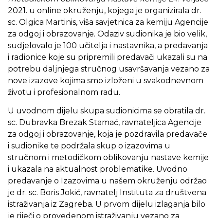
2021. u online okruženju, kojega je organizirala dr.
sc. Olgica Martinis, viša savjetnica za kemiju Agencije
za odgoj i obrazovanje. Odaziv sudionika je bio velik,
sudjelovalo je 100 učitelja i nastavnika, a predavanja
i radionice koje su pripremili predavači ukazali su na
potrebu daljnjega stručnog usavršavanja vezano za
nove izazove kojima smo izloženi u svakodnevnom
životu i profesionalnom radu.
U uvodnom dijelu skupa sudionicima se obratila dr.
sc. Dubravka Brezak Stamać, ravnateljica Agencije
za odgoj i obrazovanje, koja je pozdravila predavače
i sudionike te podržala skup o izazovima u
stručnom i metodičkom oblikovanju nastave kemije
i ukazala na aktualnost problematike. Uvodno
predavanje o Izazovima u našem okruženju održao
je dr. sc. Boris Jokić, ravnatelj Instituta za društvena
istraživanja iz Zagreba. U prvom dijelu izlaganja bilo
je riječi o provedenom istraživanju vezano za