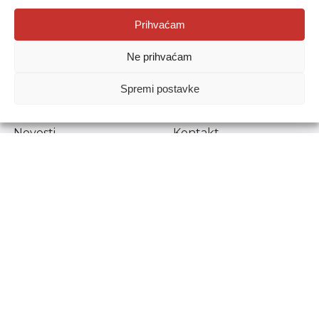
Agencija za odgoj i obrazovanje
Prihvaćam
Donje Svetice 38, 10000 Zagreb
Ne prihvaćam
MATIČNI BROJ:
1778129
OIB:
72193628411
Spremi postavke
Prenošenje sadržaja dopušteno je uz navođenje izvora.
Novosti
Kontakt
Stručni ispiti
Pristup informacijama
Propisi i dokumenti
Zaštita osobnih
podataka
Povjerljiva osoba za
unutarnje prijavljivanje
nepravilnosti
Etički povjerenik
Agencije za odgoj i
obrazovanje