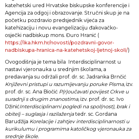
katehetski ured Hrvatske biskupske konferencije i
Agencija za odgoj i obrazovanje. Stručni skup je na
početku pozdravio predsjednik vijeća za
katehizaciju i novu evangelizaciju đakovačko-
osječki nadbiskup mons. Đuro Hranić (
https://ika.hkm.hr/novosti/pozdravni-govor-
nadbiskupa-hranica-na-katehetskoj-ljetnoj-skoli/
)
Ovogodišnja je tema bila Interdisciplinarnost u
nastavi vjeronauka u srednjim školama, a
predavanja su održali prof. dr. sc. Jadranka Brnčić
Književni pristupi u razumijevanju poruke Pisma,
izv.
prof. dr. sc. Ana Biočić
P(r)oučavati povijest Crkve u
suradnji s drugim znanostima,
izv. prof. dr. sc. Ivo
Džinić
Interdisciplinarni pogledi na spol(nost), brak i
obitelj – suglasja i razilaženja
tedr. sc. Gordana
Barudžija
Korelacije i zahtjev interdisciplinarnosti u
kurikulumu i programima katoličkog vjeronauka za
srednje škole.