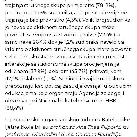
trajanja stručnoga skupa primjereno (78, 2%),
predugo za 17,5% sudionika, a za preostale vrijeme
trajanja je bilo prekratko (4,3%). Veliki broj sudionika
je naveo da aktivnosti stručnoga skupa može
povezati sa svojim iskustvom iz prakse (72,4%), a
samo neke 26,4% dok je 1,2% sudionika navelo da
vrlo malo aktivnosti stručnoga skupa može povezati
s vlastitim iskustvom iz prakse. Razina mogućnosti
interakcije sa sudionicima skupa procijenjena je
odličnom (37,9%), dobrom (43,7%), prihvatljivom
(17,2%) i slabom (1,2%). Sudionici ovaj stručni skup
prepoznaju kao poticaj za sudjelovanje i u budućim
edukacijama koje organiziraju Agencija za odgoj i
obrazovanje i Nacionalni katehetski ured HBK
(88,4%).
U programsko-organizacijskom odboru Katehetske
ljetne škole bili su
prof. dr. sc. Ana Thea Filipović, izv.
prof. dr. sc. Ivica Pažin i dr. sc. Gordana Barudžija.