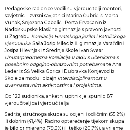
Pedagoške radionice vodili su vjeroučitelji mentori,
savjetnici i izvrsni savjetnici Marina Čubrić, s. Marta
Vunak, Snježana Gabelić i Perta Ervaćanin iz
Nadbiskupske klasične gimnazije s pravom javnosti
u Zagrebu
Korelacija Hrvatskoga jezika i Katoličkoga
vjeronauka
, Saša Josip Milec iz II. gimnazije Varaždin i
Josipa Hlevnjak iz Srednje škole Ivan Švear
Unutarpredmetna korelacija u radu s učenicima s
posebnim odgojno-obrazovnim potrebama
te Ana
Leder iz SŠ Velika Gorica i Dubravka Konjevod iz
Škole za modu i dizajn
Interdisciplinarnost u
izvannastavnim aktivnostima i projektima.
Od 122 sudionika, anketni upitnik je ispunilo 87
vjeroučiteljica i vjeroučitelja.
Sadržaj stručnoga skupa su ocijenili odličnim (55,2%)
ili dobrim (41,4%). Radno opterećenje tijekom skupa
je bilo primjereno (79,3%) ili teško (20,7%), a vrijeme