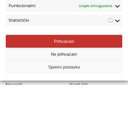
Funkcionalni
Uvijek omogućeno
Statistički
Agencija za odgoj i obrazovanje
Prihvaćam
Donje Svetice 38, 10000 Zagreb
Ne prihvaćam
MATIČNI BROJ:
1778129
OIB:
72193628411
Spremi postavke
Prenošenje sadržaja dopušteno je uz navođenje izvora.
Novosti
Kontakt
Stručni ispiti
Pristup informacijama
Propisi i dokumenti
Zaštita osobnih
podataka
Povjerljiva osoba za
unutarnje prijavljivanje
nepravilnosti