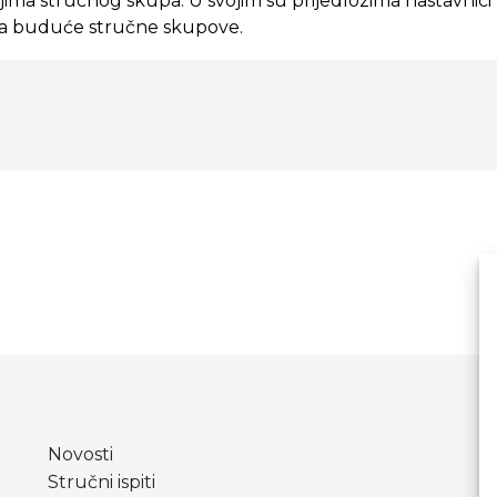
jima stručnog skupa. U svojim su prijedlozima nastavnici
 za buduće stručne skupove.
Novosti
Stručni ispiti