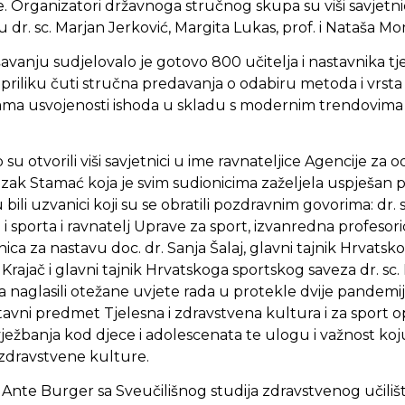
 Organizatori državnoga stručnog skupa su viši savjetnici
dr. sc. Marjan Jerković, Margita Lukas, prof. i Nataša Mo
vanju sudjelovalo je gotovo 800 učitelja i nastavnika tj
i priliku čuti stručna predavanja o odabiru metoda i vrst
nama usvojenosti ishoda u skladu s modernim trendovim
su otvorili viši savjetnici u ime ravnateljice Agencije za 
ezak Stamać koja je svim sudionicima zaželjela uspješan 
ili uzvanici koji su se obratili pozdravnim govorima: dr. s
 i sporta i ravnatelj Uprave za sport, izvanredna profeso
ica za nastavu doc. dr. Sanja Šalaj, glavni tajnik Hrvatsk
 Krajač i glavni tajnik Hrvatskoga sportskog saveza dr. sc. 
a naglasili otežane uvjete rada u protekle dvije pandemi
tavni predmet Tjelesna i zdravstvena kultura i za sport o
ežbanja kod djece i adolescenata te ulogu i važnost koju 
i zdravstvene kulture.
. Ante Burger sa Sveučilišnog studija zdravstvenog učiliš