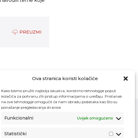
 navodili teme koje
PREUZMI
Ova stranica koristi kolačiće
Kako bismo pružili najbolja iskustva, koristimo tehnologije poput
kolačića za pohranu i/ili pristup informacijama o uređaju. Pristanak
na ove tehnologije omogućit će nam obradu podataka kao što su
ponašanje pregledavanja stranice.
Funkcionalni
Uvijek omogućeno
Kontakt
Pristup informacijama
Statistički