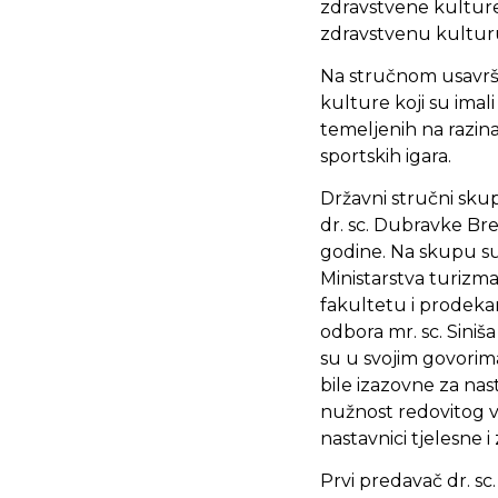
zdravstvene kulture.
zdravstvenu kulturu 
Na stručnom usavrša
kulture koji su imal
temeljenih na razi
sportskih igara.
Državni stručni skup 
dr. sc. Dubravke Br
godine. Na skupu su b
Ministarstva turizma
fakultetu i prodekan
odbora mr. sc. Siniša
su u svojim govorim
bile izazovne za nas
nužnost redovitog vj
nastavnici tjelesne 
Prvi predavač dr. sc