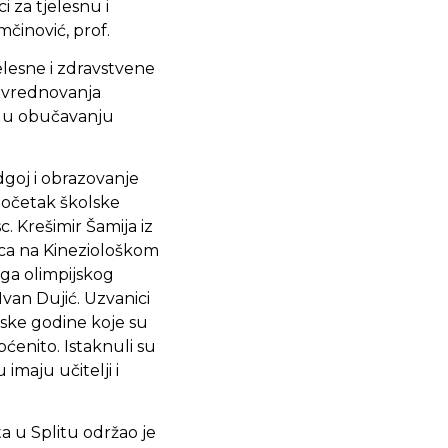
 za tjelesnu i
mčinović, prof.
elesne i zdravstvene
a vrednovanja
a u obučavanju
odgoj i obrazovanje
početak školske
c. Krešimir Šamija iz
rica na Kineziološkom
oga olimpijskog
Ivan Dujić. Uzvanici
jske godine koje su
pćenito. Istaknuli su
imaju učitelji i
ta u Splitu održao je