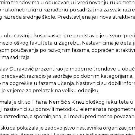
nim trendovima u obučavanju i vrednovanju rukometne i
o rukometnu igru razrađenu po sadržajima za svaki razr
razreda srednje škole. Predstavljena je i nova atraktivna 
obučavanju košarkaške igre predstavio je u svom predav
ineziološkog fakulteta u Zagrebu. Nastavnicima je detal
som poučavanja po razvojnim fazama, popraćen atraktivn
ima sadržaja.
Tomislav Đuraković prezentirao je moderne trendove u ob
ni predavači, razradio je sadržaje po dobnim kategorijam
 na pogreške u fazama učenja. Nastavnici su dobili infor
 je vrijeme za prelazak na veliku odbojku.
mala je dr. sc Tihana Nemčić s Kineziološkog fakulteta 
ji nastavnici su ponovili metodiku elemenata nogometne
po razredima, a spominjana je i međupredmetna povezano
 skupa pokazala je zadovoljstvo nastavnika organizacijo