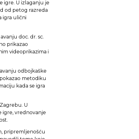
gre. U izlaganju je
ed od petog razreda
igra ulični
anju doc. dr. sc.
jno prikazao
im videoprikazima i
učavanju odbojkaške
a, pokazao metodiku
maciju kada se igra
u Zagrebu. U
 igre, vrednovanje
st.
m, pripremljenošću