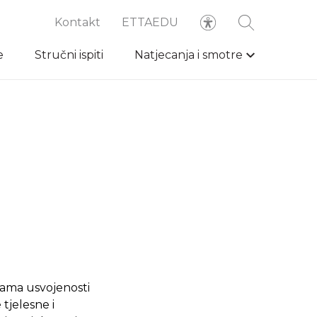
Kontakt
ETTAEDU
e
Stručni ispiti
Natjecanja i smotre
nama usvojenosti
 tjelesne i