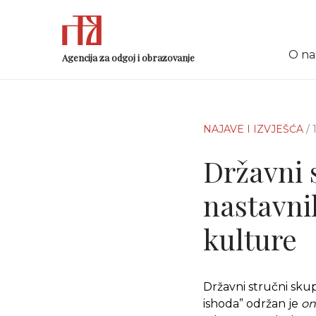
O n
Agencija za odgoj i obrazovanje
NAJAVE I IZVJEŠĆA
/
Državni s
nastavni
kulture
Državni stručni sku
ishoda” održan je
on