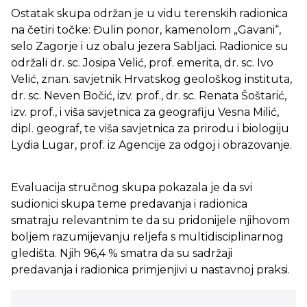
Ostatak skupa održan je u vidu terenskih radionica
na četiri točke: Đulin ponor, kamenolom „Gavani“,
selo Zagorje i uz obalu jezera Sabljaci. Radionice su
održali dr. sc. Josipa Velić, prof. emerita, dr. sc. Ivo
Velić, znan. savjetnik Hrvatskog geološkog instituta,
dr. sc. Neven Bočić, izv. prof., dr. sc. Renata Šoštarić,
izv. prof., i viša savjetnica za geografiju Vesna Milić,
dipl. geograf, te viša savjetnica za prirodu i biologiju
Lydia Lugar, prof. iz Agencije za odgoj i obrazovanje.
Evaluacija stručnog skupa pokazala je da svi
sudionici skupa teme predavanja i radionica
smatraju relevantnim te da su pridonijele njihovom
boljem razumijevanju reljefa s multidisciplinarnog
gledišta. Njih 96,4 % smatra da su sadržaji
predavanja i radionica primjenjivi u nastavnoj praksi.