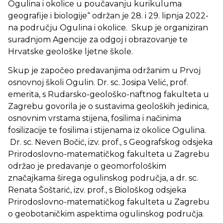
Ogulina i okolice u poučavanju kurikuluma
geografije i biologije“ održan je 28. i 29. lipnja 2022-
na području Ogulina i okolice. Skup je organiziran
suradnjom Agencije za odgoj i obrazovanje te
Hrvatske geološke ljetne škole.
Skup je započeo predavanjima održanim u Prvoj
osnovnoj školi Ogulin. Dr. sc. Josipa Velić, prof.
emerita, s Rudarsko-geološko-naftnog fakulteta u
Zagrebu govorila je o sustavima geoloških jedinica,
osnovnim vrstama stijena, fosilima i načinima
fosilizacije te fosilima i stijenama iz okolice Ogulina.
Dr. sc. Neven Bočić, izv. prof., s Geografskog odsjeka
Prirodoslovno-matematičkog fakulteta u Zagrebu
održao je predavanje o geomorfološkim
značajkama širega ogulinskog područja, a dr. sc.
Renata Šoštarić, izv. prof., s Biološkog odsjeka
Prirodoslovno-matematičkog fakulteta u Zagrebu
o geobotaničkim aspektima ogulinskog područja.