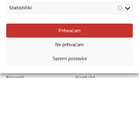
Statistički
Agencija za odgoj i obrazovanje
Prihvaćam
Donje Svetice 38, 10000 Zagreb
Ne prihvaćam
MATIČNI BROJ:
1778129
OIB:
72193628411
Spremi postavke
Prenošenje sadržaja dopušteno je uz navođenje izvora.
Novosti
Kontakt
Stručni ispiti
Pristup informacijama
Propisi i dokumenti
Zaštita osobnih
podataka
Povjerljiva osoba za
unutarnje prijavljivanje
nepravilnosti
Etički povjerenik
Agencije za odgoj i
obrazovanje