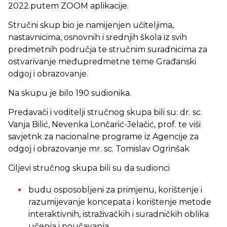
2022.putem ZOOM aplikacije.
Stručni skup bio je namijenjen učiteljima,
nastavnicima, osnovnih i srednjih škola iz svih
predmetnih područja te stručnim suradnicima za
ostvarivanje međupredmetne teme Građanski
odgoj i obrazovanje.
Na skupu je bilo 190 sudionika.
Predavači i voditelji stručnog skupa bili su: dr. sc.
Vanja Bilić, Nevenka Lončarić-Jelačić, prof. te viši
savjetnk za nacionalne programe iz Agencije za
odgoj i obrazovanje mr. sc. Tomislav Ogrinšak
Ciljevi stručnog skupa bili su da sudionci
budu osposobljeni za primjenu, korištenje i
razumijevanje koncepata i korištenje metode
interaktivnih, istraživačkih i suradničkih oblika
učenja i poučavanja