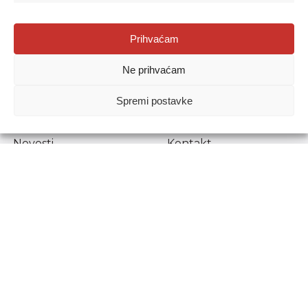
Agencija za odgoj i obrazovanje
Prihvaćam
Donje Svetice 38, 10000 Zagreb
Ne prihvaćam
MATIČNI BROJ:
1778129
OIB:
72193628411
Spremi postavke
Prenošenje sadržaja dopušteno je uz navođenje izvora.
Novosti
Kontakt
Stručni ispiti
Pristup informacijama
Propisi i dokumenti
Zaštita osobnih
podataka
Povjerljiva osoba za
unutarnje prijavljivanje
nepravilnosti
Etički povjerenik
Agencije za odgoj i
obrazovanje