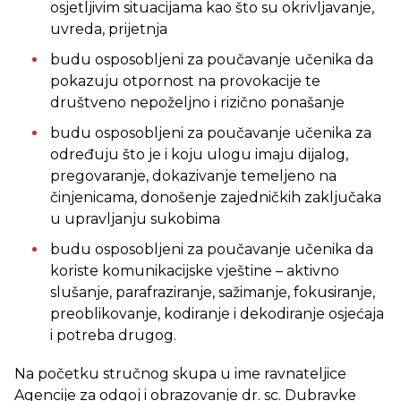
osjetljivim situacijama kao što su okrivljavanje,
uvreda, prijetnja
budu osposobljeni za poučavanje učenika da
pokazuju otpornost na provokacije te
društveno nepoželjno i rizično ponašanje
budu osposobljeni za poučavanje učenika za
određuju što je i koju ulogu imaju dijalog,
pregovaranje, dokazivanje temeljeno na
činjenicama, donošenje zajedničkih zaključaka
u upravljanju sukobima
budu osposobljeni za poučavanje učenika da
koriste komunikacijske vještine – aktivno
slušanje, parafraziranje, sažimanje, fokusiranje,
preoblikovanje, kodiranje i dekodiranje osjećaja
i potreba drugog.
Na početku stručnog skupa u ime ravnateljice
Agencije za odgoj i obrazovanje dr. sc. Dubravke