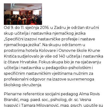
Od 9. do 11. siječnja 2016. u Zadru je održan stručni
skup učitelja i nastavnika njemačkog jezika
„Specifični izazovi nastavničke profesije i nastave
njemačkoga jezika“. Na skupu održanom u
prostorima hotela Kolovare i Osnovne škole Krune
Krstića sudjelovalo je više od 140 učitelja i nastavnika
iz čitave Hrvatske. Fokus skupa bio je na ojačavanju
učitelja i nastavnika u pedagoško-psihološkim i
specifičnim nastavničkim vještinama nužnim za
profesionalni odgovor na izazove suvremenoga
školskog okruženja.
Plenarne referentice socijalni pedagog Alma Rovis
Brandić, mag. paed. soc., psiholog, dr. sc. Vesna
Ivasović i Tamara Milovanović, mag. psych. uputile su