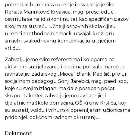
potencijal humora za učenje i usvajanje jezika.
Renata Marinković Krvavica, mag. presc. educ.,
osvrnula se na (dis)kontinuitet kao specifičan izazov
s kojim se susreću učitelji osnovnih škola čiji su
učenici prethodno njemački usvajali kroz igru,
smijeh i svakodnevnu komunikaciju u dječjem
vrtiću.
Zahvaljujemo svim referentima i kolegama na
aktivnom sudjelovanju i riječima pohvale, naročito
ravnateljici zadarskog „Mioca“ Blanki Pedišić, prof., i
socijalnom pedagogu Sonji Jarebici, mag. paed. soc.,
koje su svojim izlaganjima dale poseban pečat
skupu. Također zahvaljujemo ravnateljici i
djelatnicima škole domaćina, OŠ Krune Krstića, koji
su susretljivošću i vrhunski opremljenim učionicama
pridonijeli odličnom radnom okruženju.
Dokumenti