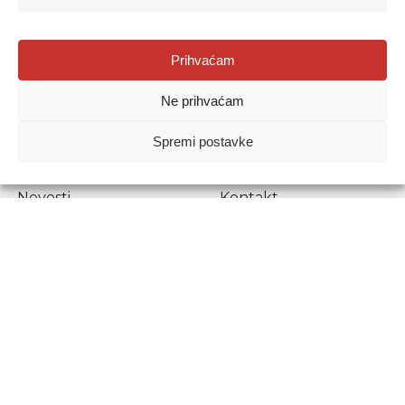
Agencija za odgoj i obrazovanje
Prihvaćam
Donje Svetice 38, 10000 Zagreb
Ne prihvaćam
MATIČNI BROJ:
1778129
OIB:
72193628411
Spremi postavke
Prenošenje sadržaja dopušteno je uz navođenje izvora.
Novosti
Kontakt
Stručni ispiti
Pristup informacijama
Propisi i dokumenti
Zaštita osobnih
podataka
Povjerljiva osoba za
unutarnje prijavljivanje
nepravilnosti
Etički povjerenik
Agencije za odgoj i
obrazovanje