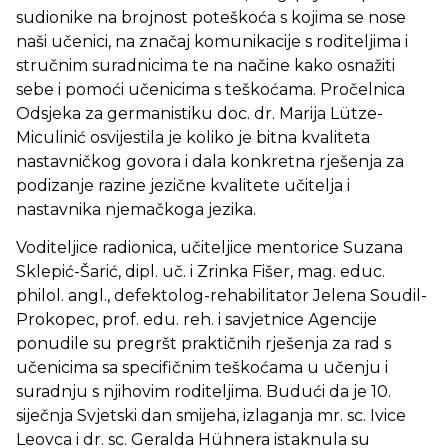
sudionike na brojnost poteškoća s kojima se nose
naši učenici, na značaj komunikacije s roditeljima i
stručnim suradnicima te na načine kako osnažiti
sebe i pomoći učenicima s teškoćama. Pročelnica
Odsjeka za germanistiku doc. dr. Marija Lütze-
Miculinić osvijestila je koliko je bitna kvaliteta
nastavničkog govora i dala konkretna rješenja za
podizanje razine jezične kvalitete učitelja i
nastavnika njemačkoga jezika.
Voditeljice radionica, učiteljice mentorice Suzana
Sklepić-Šarić, dipl. uč. i Zrinka Fišer, mag. educ.
philol. angl., defektolog-rehabilitator Jelena Soudil-
Prokopec, prof. edu. reh. i savjetnice Agencije
ponudile su pregršt praktičnih rješenja za rad s
učenicima sa specifičnim teškoćama u učenju i
suradnju s njihovim roditeljima. Budući da je 10.
siječnja Svjetski dan smijeha, izlaganja mr. sc. Ivice
Leovca i dr. sc. Geralda Hühnera istaknula su