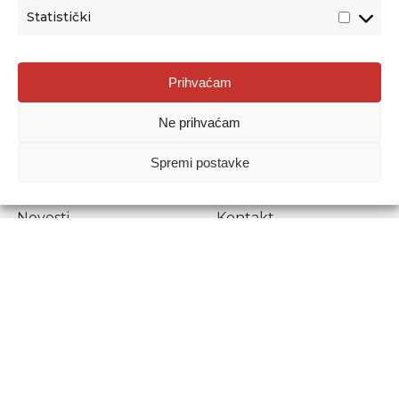
Statistički
Agencija za odgoj i obrazovanje
Prihvaćam
Donje Svetice 38, 10000 Zagreb
Ne prihvaćam
MATIČNI BROJ:
1778129
OIB:
72193628411
Spremi postavke
Prenošenje sadržaja dopušteno je uz navođenje izvora.
Novosti
Kontakt
Stručni ispiti
Pristup informacijama
Propisi i dokumenti
Zaštita osobnih
podataka
Povjerljiva osoba za
unutarnje prijavljivanje
nepravilnosti
Etički povjerenik
Agencije za odgoj i
obrazovanje