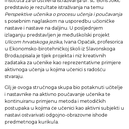
Instituta za društvena istraživanja dr. sc. Boris Jokić
predstavio je rezultate istraživanja na temu
Perspektive učenika o procesu učenja i poučavanja
s posebnim naglaskom na usporedbu učioničke
nastave i nastave na daljinu. U posljednjem
izlaganju predstavljen je međuškolski projekt
Ulicom hrvatskoga jezika,
Ivana Opačak, profesorica
u Ekonomsko-birotehničkoj školi iz Slavonskoga
Broda,opisala je tijek projekta i niz kreativnih
zadataka za učenike kao reprezentativne primjere
aktivnoga učenja u kojima učenici s radošću
stvaraju.
Cilj je ovoga stručnoga skupa bio potaknuti učitelje
i nastavnike na aktivno poučavanje učenika te
kontinuiranu primjenu metoda i metodičkih
postupaka u kojima će učenici kao aktivni subjekti u
nastavi ostvarivati odgojno-obrazovne ishode
predmetnoga kurikula.