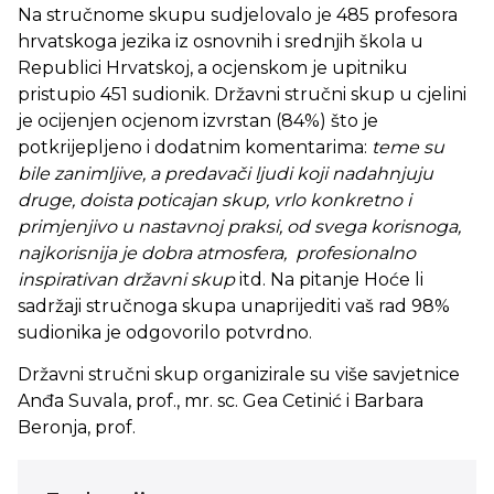
Na stručnome skupu sudjelovalo je 485 profesora
hrvatskoga jezika iz osnovnih i srednjih škola u
Republici Hrvatskoj, a ocjenskom je upitniku
pristupio 451 sudionik. Državni stručni skup u cjelini
je ocijenjen ocjenom izvrstan (84%) što je
potkrijepljeno i dodatnim komentarima:
teme su
bile zanimljive, a predavači ljudi koji nadahnjuju
druge, doista poticajan skup, vrlo konkretno i
primjenjivo u nastavnoj praksi, od svega korisnoga,
najkorisnija je dobra atmosfera,
profesionalno
inspirativan državni skup
itd. Na pitanje Hoće li
sadržaji stručnoga skupa unaprijediti vaš rad 98%
sudionika je odgovorilo potvrdno.
Državni stručni skup organizirale su više savjetnice
Anđa Suvala, prof., mr. sc. Gea Cetinić i Barbara
Beronja, prof.