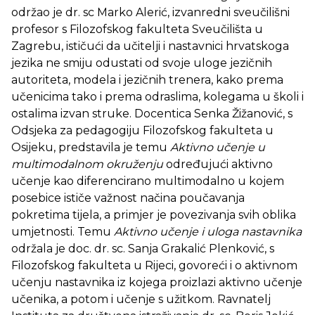
održao je dr. sc Marko Alerić, izvanredni sveučilišni
profesor s Filozofskog fakulteta Sveučilišta u
Zagrebu, ističući da učitelji i nastavnici hrvatskoga
jezika ne smiju odustati od svoje uloge jezičnih
autoriteta, modela i jezičnih trenera, kako prema
učenicima tako i prema odraslima, kolegama u školi i
ostalima izvan struke. Docentica Senka Žižanović, s
Odsjeka za pedagogiju Filozofskog fakulteta u
Osijeku, predstavila je temu
Aktivno učenje u
multimodalnom okruženju
određujući aktivno
učenje kao diferencirano multimodalno u kojem
posebice ističe važnost načina poučavanja
pokretima tijela, a primjer je povezivanja svih oblika
umjetnosti. Temu
Aktivno učenje i uloga nastavnika
održala je doc. dr. sc. Sanja Grakalić Plenković, s
Filozofskog fakulteta u Rijeci, govoreći i o aktivnom
učenju nastavnika iz kojega proizlazi aktivno učenje
učenika, a potom i učenje s užitkom. Ravnatelj