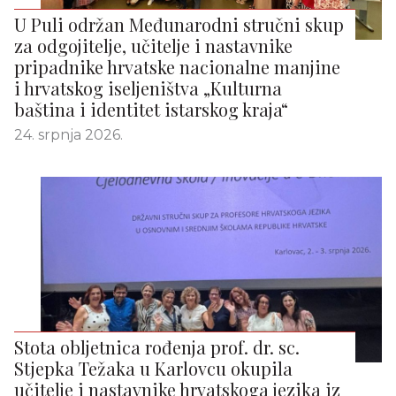
U Puli održan Međunarodni stručni skup
za odgojitelje, učitelje i nastavnike
pripadnike hrvatske nacionalne manjine
i hrvatskog iseljeništva „Kulturna
baština i identitet istarskog kraja“
24. srpnja 2026.
Stota obljetnica rođenja prof. dr. sc.
Stjepka Težaka u Karlovcu okupila
učitelje i nastavnike hrvatskoga jezika iz