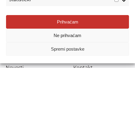
Agencija za odgoj i obrazovanje
Prihvaćam
Donje Svetice 38, 10000 Zagreb
Ne prihvaćam
MATIČNI BROJ:
1778129
OIB:
72193628411
Spremi postavke
Prenošenje sadržaja dopušteno je uz navođenje izvora.
Novosti
Kontakt
Stručni ispiti
Pristup informacijama
Propisi i dokumenti
Zaštita osobnih
podataka
Povjerljiva osoba za
unutarnje prijavljivanje
nepravilnosti
Etički povjerenik
Agencije za odgoj i
obrazovanje