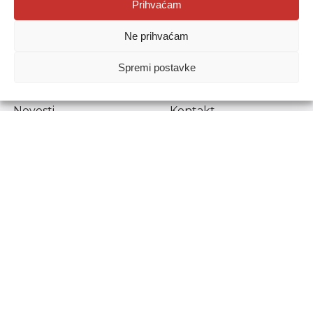
Agencija za odgoj i obrazovanje
Prihvaćam
Donje Svetice 38, 10000 Zagreb
Ne prihvaćam
MATIČNI BROJ:
1778129
OIB:
72193628411
Spremi postavke
Prenošenje sadržaja dopušteno je uz navođenje izvora.
Novosti
Kontakt
Stručni ispiti
Pristup informacijama
Propisi i dokumenti
Zaštita osobnih
podataka
Povjerljiva osoba za
unutarnje prijavljivanje
nepravilnosti
Etički povjerenik
Agencije za odgoj i
obrazovanje
Copyright © Agencija za odgoj i obrazovanje.